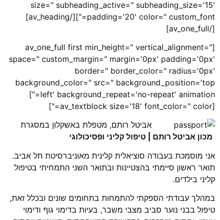
size=" subheading_active=" subheading_size='15'
padding='20' color=" custom_font="][/av_heading]
[/av_one_full]
[av_one_full first min_height=" vertical_alignment="
space=" custom_margin=" margin='0px' padding='0px'
border=" border_color=" radius='0px'
background_color=" src=" background_position='top
left' background_repeat='no-repeat' animation="]
[av_textblock size='18' font_color=" color="]
אביטל רותם, מטפלת באשקלון במסגרת
מכון אביטל רותם | טיפול קליני ופסיכולוגי
אני מוסמכת בעבודה סוציאלית קלינית מאוניברסיטת תל אביב.
תואר ראשון סיימתי בהצטיינות ובתואר השני התמחיתי בטיפול
קליני בילדים.
במהלך עבודתי הספקתי להתמחות בתחומים שונים ובכלל זאת,
טיפול בבני נוער סביב מצבי משבר, בעיות בדימוי גוף ודימוי