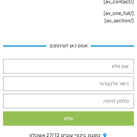
[/av_contact]
[/av_one_full]
[/av_section]
אנחנו כאן לשירותכם
שלח
כתובת: ביכורי ענבים 27/12 אשקלון