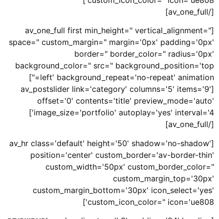
[/av_one_full]
[av_one_full first min_height=" vertical_alignment="
space=" custom_margin=" margin='0px' padding='0px'
border=" border_color=" radius='0px'
background_color=" src=" background_position='top
left' background_repeat='no-repeat' animation="]
[av_postslider link='category' columns='5' items='9'
offset='0' contents='title' preview_mode='auto'
image_size='portfolio' autoplay='yes' interval='4']
[/av_one_full]
[av_hr class='default' height='50' shadow='no-shadow'
position='center' custom_border='av-border-thin'
custom_width='50px' custom_border_color="
custom_margin_top='30px'
custom_margin_bottom='30px' icon_select='yes'
custom_icon_color=" icon='ue808']