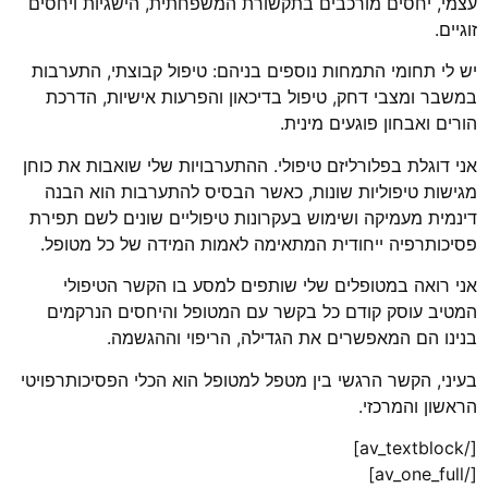
עצמי, יחסים מורכבים בתקשורת המשפחתית, הישגיות ויחסים
זוגיים.
יש לי תחומי התמחות נוספים בניהם: טיפול קבוצתי, התערבות
במשבר ומצבי דחק, טיפול בדיכאון והפרעות אישיות, הדרכת
הורים ואבחון פוגעים מינית.
אני דוגלת בפלורליזם טיפולי. ההתערבויות שלי שואבות את כוחן
מגישות טיפוליות שונות, כאשר הבסיס להתערבות הוא הבנה
דינמית מעמיקה ושימוש בעקרונות טיפוליים שונים לשם תפירת
פסיכותרפיה ייחודית המתאימה לאמות המידה של כל מטופל.
אני רואה במטופלים שלי שותפים למסע בו הקשר הטיפולי
המטיב עוסק קודם כל בקשר עם המטופל והיחסים הנרקמים
בנינו הם המאפשרים את הגדילה, הריפוי וההגשמה.
בעיני, הקשר הרגשי בין מטפל למטופל הוא הכלי הפסיכותרפויטי
הראשון והמרכזי.
[/av_textblock]
[/av_one_full]