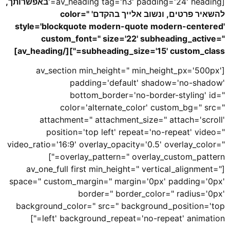
[av_heading tag='h3' padding='24' heading='
באפשרותך,
להשאיר פרטים, ונשוב אלייך בהקדם' color="
style='blockquote modern-quote modern-centered'
custom_font=" size='22' subheading_active="
subheading_size='15' custom_class="][/av_heading]
[av_section min_height=" min_height_px='500px'
padding='default' shadow='no-shadow'
bottom_border='no-border-styling' id="
color='alternate_color' custom_bg=" src="
attachment=" attachment_size=" attach='scroll'
position='top left' repeat='no-repeat' video="
video_ratio='16:9' overlay_opacity='0.5' overlay_color="
overlay_pattern=" overlay_custom_pattern="]
[av_one_full first min_height=" vertical_alignment="
space=" custom_margin=" margin='0px' padding='0px'
border=" border_color=" radius='0px'
background_color=" src=" background_position='top
left' background_repeat='no-repeat' animation="]