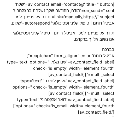
[av_contact email='contact@' title=" button='שלח'
on_send=" sent='תודה, ההודעה שלך נשלחה בהצלחה !'
link='manually,https://' subject='תודה על פנייתך למכון
אביטל רותם | טיפול קליני ופסיכולוגי' autorespond='שלום,
תודה על פנייתך למכון אביטל רותם | טיפול קליני ופסיכולוגי
אנו נשוב אלייך בהקדם.
בברכה
אביטל רותם' captcha=" form_align=" color="]
[av_contact_field label='שם מלא' type='text' options="
check='is_empty' width='element_fourth'
multi_select="][/av_contact_field]
[av_contact_field label='טלפון לחזרה' type='text'
options=" check='is_empty' width='element_fourth'
multi_select="][/av_contact_field]
[av_contact_field label='דואר אלקטרוני' type='text'
options=" check='is_email' width='element_fourth']
[/av_contact_field]