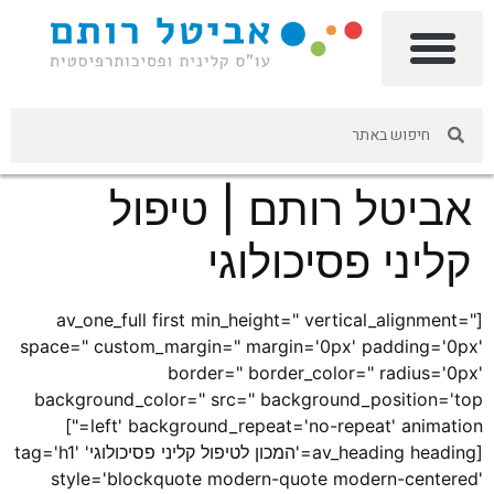
אביטל רותם | טיפול
קליני פסיכולוגי
[av_one_full first min_height=" vertical_alignment="
space=" custom_margin=" margin='0px' padding='0px'
border=" border_color=" radius='0px'
background_color=" src=" background_position='top
left' background_repeat='no-repeat' animation="]
[av_heading heading='המכון לטיפול קליני פסיכולוגי' tag='h1'
style='blockquote modern-quote modern-centered'