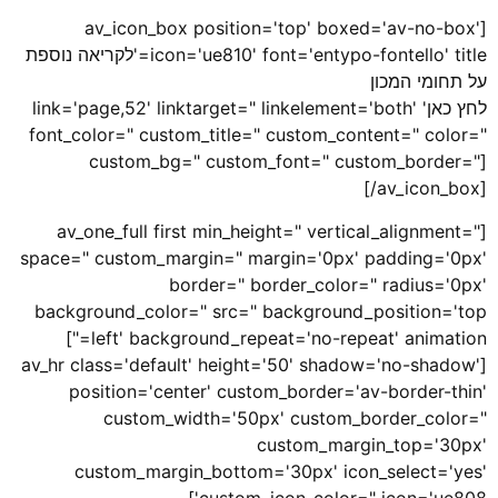
[av_icon_box position='top' boxed='av-no-box'
icon='ue810' font='entypo-fontello' title='לקריאה נוספת
על תחומי המכון
לחץ כאן' link='page,52' linktarget=" linkelement='both'
font_color=" custom_title=" custom_content=" color="
custom_bg=" custom_font=" custom_border="]
[/av_icon_box]
[av_one_full first min_height=" vertical_alignment="
space=" custom_margin=" margin='0px' padding='0px'
border=" border_color=" radius='0px'
background_color=" src=" background_position='top
left' background_repeat='no-repeat' animation="]
[av_hr class='default' height='50' shadow='no-shadow'
position='center' custom_border='av-border-thin'
custom_width='50px' custom_border_color="
custom_margin_top='30px'
custom_margin_bottom='30px' icon_select='yes'
custom_icon_color=" icon='ue808']